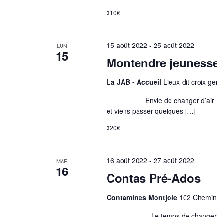
310€
15 août 2022
-
25 août 2022
LUN
15
Montendre jeuness
La JAB - Accueil
Lieux-dit croix g
Envie de changer d’air ? Prend
et viens passer quelques […]
320€
16 août 2022
-
27 août 2022
MAR
16
Contas Pré-Ados
Contamines Montjoie
102 Chemin 
Le temps de changer d’air est a