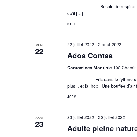
Besoin de respirer ? de t’évad
qu’il […]
310€
22 juillet 2022
-
2 août 2022
VEN
22
Ados Contas
Contamines Montjoie
102 Chemin 
Pris dans le rythme effréné de
plus... et là, hop ! Une bouffée d’ai
400€
23 juillet 2022
-
30 juillet 2022
SAM
23
Adulte pleine natur