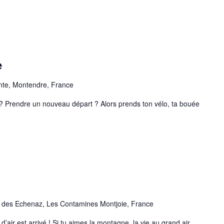
e
ente, Montendre, France
re un nouveau départ ? Alors prends ton vélo, ta bouée
des Echenaz, Les Contamines Montjoie, France
rrivé ! Si tu aimes la montagne, la vie au grand air,