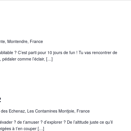
ente, Montendre, France
le ? C’est parti pour 10 jours de fun ! Tu vas rencontrer de
 pédaler comme l’éclair, […]
2
des Echenaz, Les Contamines Montjoie, France
? de t’amuser ? d’explorer ? De l’altitude juste ce qu’il
eigées à t’en couper […]