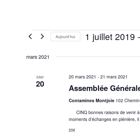
Évènements
1 juillet 2019
 
Aujourd’hui
Sélectionnez
une
mars 2021
date.
20 mars 2021
-
21 mars 2021
SAM
20
Assemblée Général
Contamines Montjoie
102 Chemin 
CINQ bonnes raisons de venir à l’A
moments d’échanges en plénière, il y
20€