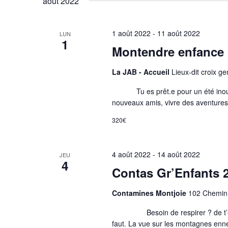
août 2022
1 août 2022
-
11 août 2022
LUN
1
Montendre enfance
La JAB - Accueil
Lieux-dit croix g
Tu es prêt.e pour un été inoubliab
nouveaux amis, vivre des aventures,
320€
4 août 2022
-
14 août 2022
JEU
4
Contas Gr’Enfants 
Contamines Montjoie
102 Chemin 
Besoin de respirer ? de t’évader 
faut. La vue sur les montagnes enn