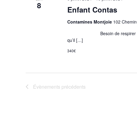
8
Enfant Contas
Contamines Montjoie
102 Chemin 
Besoin de respirer ? de t’évad
qu’il […]
340€
Évènements
précédents