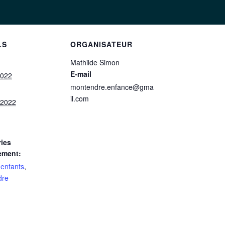
LS
ORGANISATEUR
Mathilde Simon
E-mail
2022
montendre.enfance@gma
il.com
 2022
ies
ement:
enfants
,
dre