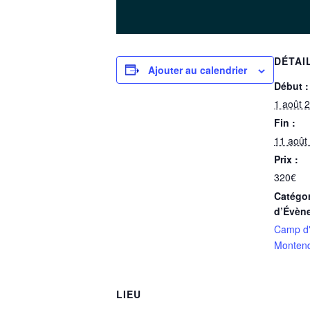
DÉTAI
Ajouter au calendrier
Début :
1 août 
Fin :
11 août
Prix :
320€
Catégor
d’Évèn
Camp d'
Monten
LIEU