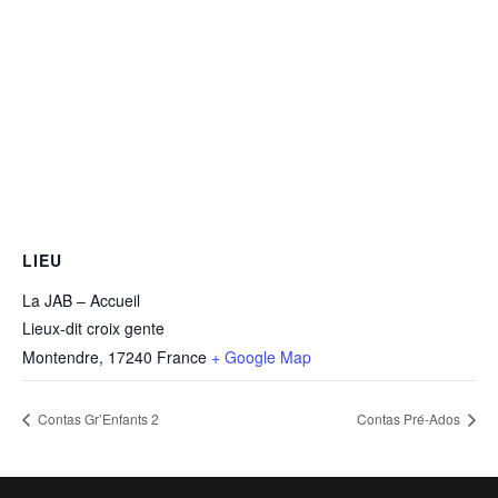
LIEU
La JAB – Accueil
Lieux-dit croix gente
Montendre
,
17240
France
+ Google Map
Contas Gr’Enfants 2
Contas Pré-Ados