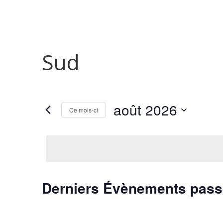
Sud
août 2026
Ce mois-ci
Sélectionnez
une
date.
Calendrier
Derniers Évènements pas
de
Évènements