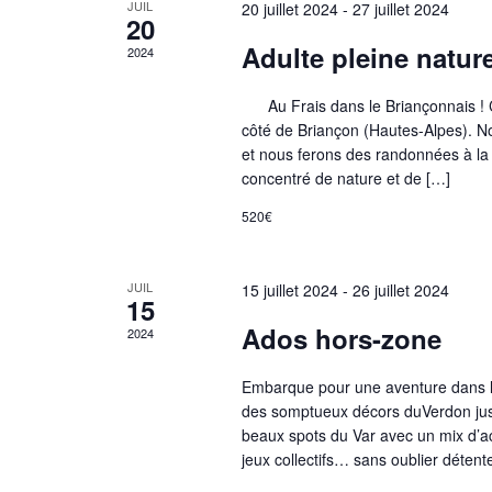
JUIL
20 juillet 2024
-
27 juillet 2024
20
Adulte pleine natur
2024
Au Frais dans le Briançonnais ! Ce
côté de Briançon (Hautes-Alpes). No
et nous ferons des randonnées à la 
concentré de nature et de […]
520€
JUIL
15 juillet 2024
-
26 juillet 2024
15
Ados hors-zone
2024
Embarque pour une aventure dans l
des somptueux décors duVerdon jus
beaux spots du Var avec un mix d’ac
jeux collectifs… sans oublier déten