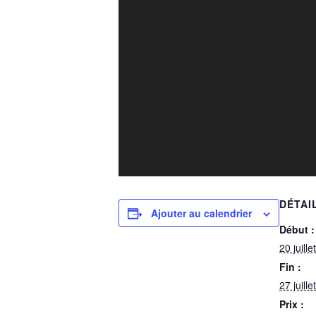
DÉTAI
Ajouter au calendrier
Début :
20 juill
Fin :
27 juill
Prix :