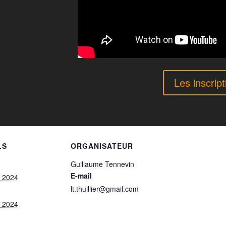
Les inscript
LS
ORGANISATEUR
Guillaume Tennevin
E-mail
et 2024
lt.thuillier@gmail.com
et 2024